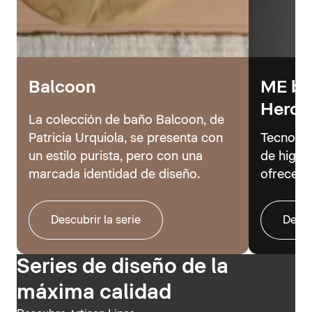
Balcoon
ME by 
Hero
La colección de baño Balcoon, de
Patricia Urquiola, se presenta con
Tecnolog
un estilo purista, pero con una
de higie
marcada identidad de diseño.
ofrecer 
Descubrir la serie
Descu
Series de diseño de la
máxima calidad