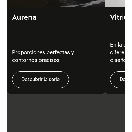
Aurena
Vitriu
En la se
Proporciones perfectas y
diferent
contornos precisos
diseño m
Descubrir la serie
Descu