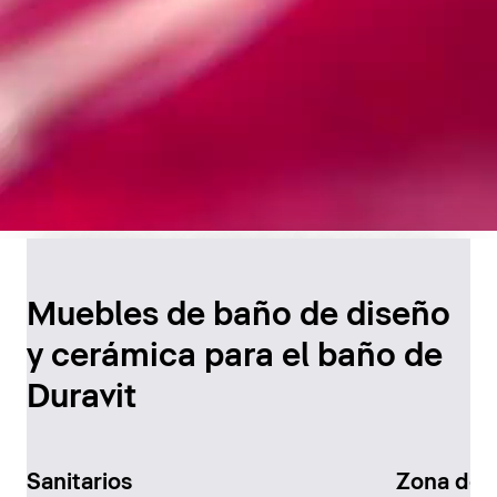
Diseño atemporal para
el baño
Muebles de baño de diseño
y cerámica para el baño de
Descúbralo ahora
Duravit
Sanitarios
Zona de 