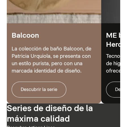
Balcoon
ME by 
Hero
La colección de baño Balcoon, de
Patricia Urquiola, se presenta con
Tecnolog
un estilo purista, pero con una
de higie
marcada identidad de diseño.
ofrecer 
Descubrir la serie
Descu
Series de diseño de la
máxima calidad