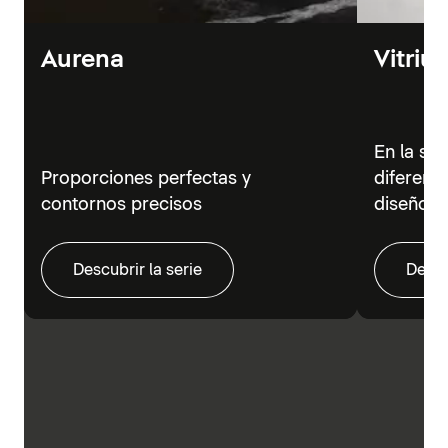
Aurena
Vitriu
En la se
Proporciones perfectas y
diferent
contornos precisos
diseño m
Descubrir la serie
Descu