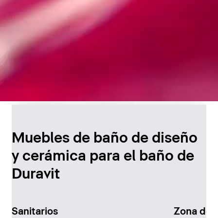
Diseño atemporal para
el baño
Muebles de baño de diseño
y cerámica para el baño de
Descúbralo ahora
Duravit
Sanitarios
Zona de 