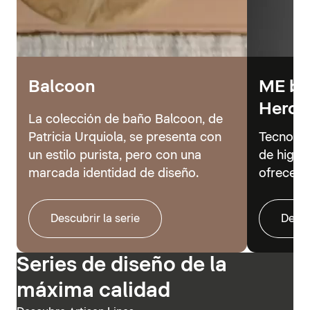
Balcoon
ME by 
Hero
La colección de baño Balcoon, de
Patricia Urquiola, se presenta con
Tecnolog
un estilo purista, pero con una
de higie
marcada identidad de diseño.
ofrecer 
Descubrir la serie
Descu
Series de diseño de la
máxima calidad