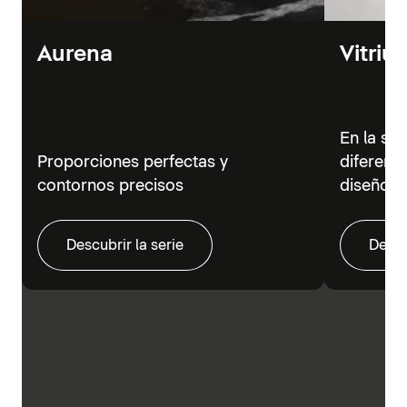
Aurena
Vitriu
En la se
Proporciones perfectas y
diferent
contornos precisos
diseño m
Descubrir la serie
Descu