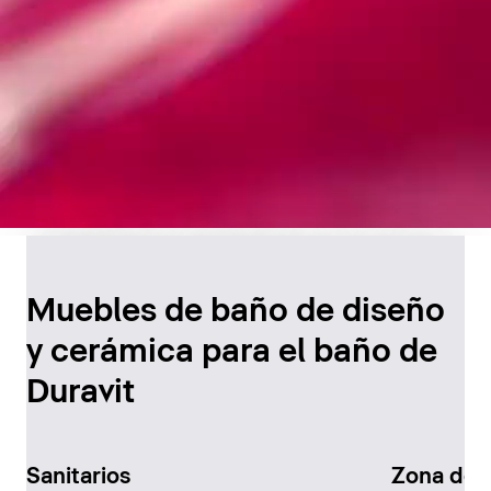
Diseño atemporal para
el baño
Muebles de baño de diseño
y cerámica para el baño de
Descúbralo ahora
Duravit
Sanitarios
Zona de 