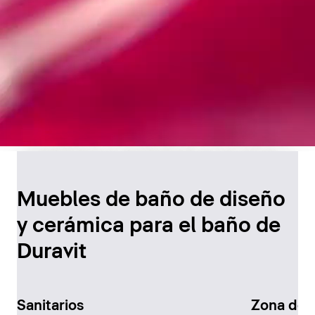
Diseño atemporal para
el baño
Muebles de baño de diseño
y cerámica para el baño de
Descúbralo ahora
Duravit
Sanitarios
Zona de 