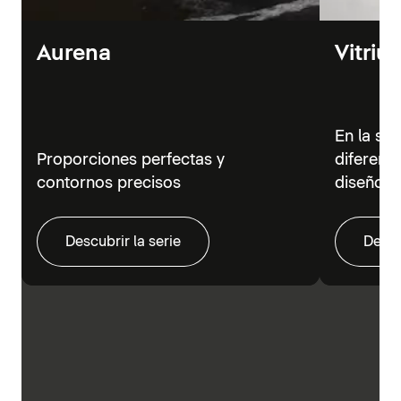
Aurena
Vitriu
En la se
Proporciones perfectas y
diferent
contornos precisos
diseño m
Descubrir la serie
Descu