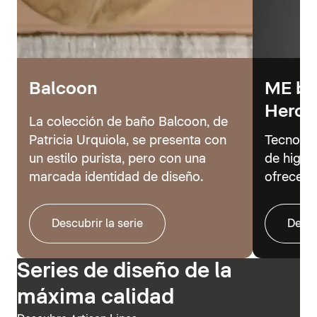
Balcoon
ME by 
Hero
La colección de baño Balcoon, de
Patricia Urquiola, se presenta con
Tecnolog
un estilo purista, pero con una
de higie
marcada identidad de diseño.
ofrecer 
Descubrir la serie
Descu
Series de diseño de la
máxima calidad