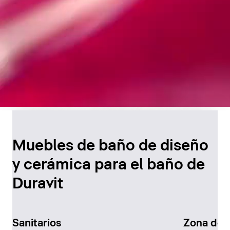
Diseño atemporal para
el baño
Muebles de baño de diseño
y cerámica para el baño de
Descúbralo ahora
Duravit
Sanitarios
Zona de 