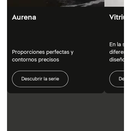
Aurena
Vitriu
En la se
Proporciones perfectas y
diferent
contornos precisos
diseño m
Descubrir la serie
Descu