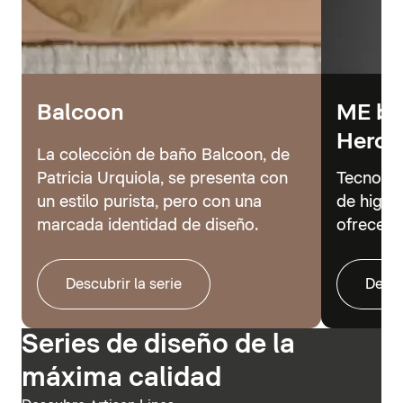
Balcoon
ME by 
Hero
La colección de baño Balcoon, de
Patricia Urquiola, se presenta con
Tecnolog
un estilo purista, pero con una
de higie
marcada identidad de diseño.
ofrecer 
Descubrir la serie
Descu
Series de diseño de la
máxima calidad