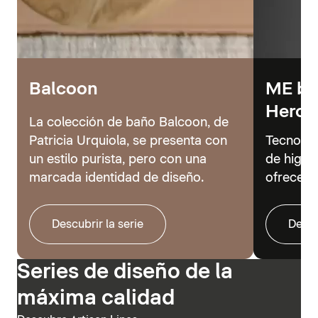
Balcoon
ME by 
Hero
La colección de baño Balcoon, de
Patricia Urquiola, se presenta con
Tecnolog
un estilo purista, pero con una
de higie
marcada identidad de diseño.
ofrecer 
Descubrir la serie
Descu
Series de diseño de la
máxima calidad