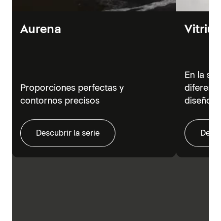
Aurena
Vitriu
En la se
Proporciones perfectas y
diferent
contornos precisos
diseño m
Descubrir la serie
Descu