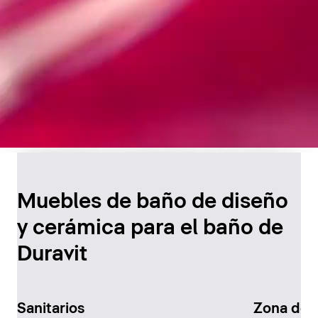
Diseño atemporal para
el baño
Muebles de baño de diseño
y cerámica para el baño de
Descúbralo ahora
Duravit
Sanitarios
Zona de 