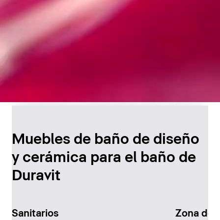
Diseño atemporal para
el baño
Muebles de baño de diseño
y cerámica para el baño de
Descúbralo ahora
Duravit
Sanitarios
Zona de 