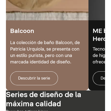
Balcoon
ME by 
Hero
La colección de baño Balcoon, de
Patricia Urquiola, se presenta con
Tecnolog
un estilo purista, pero con una
de higie
marcada identidad de diseño.
ofrecer 
Descubrir la serie
Descu
Series de diseño de la
máxima calidad