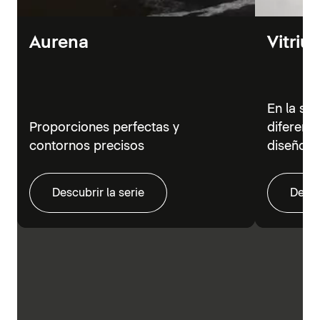
Aurena
Vitriu
En la se
Proporciones perfectas y
diferent
contornos precisos
diseño m
Descubrir la serie
Descu