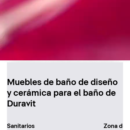
Diseño atemporal para
el baño
Muebles de baño de diseño
y cerámica para el baño de
Descúbralo ahora
Duravit
Sanitarios
Zona de 