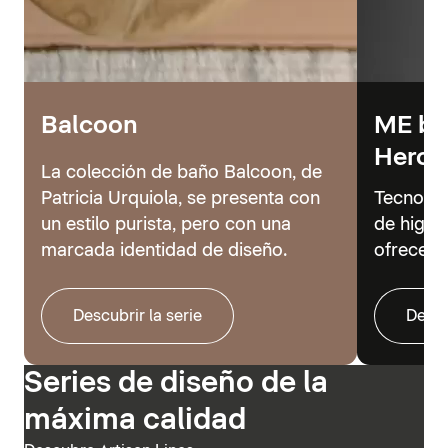
Balcoon
ME by 
Hero
La colección de baño Balcoon, de
Patricia Urquiola, se presenta con
Tecnolog
un estilo purista, pero con una
de higie
marcada identidad de diseño.
ofrecer 
Descubrir la serie
Descu
Series de diseño de la
máxima calidad