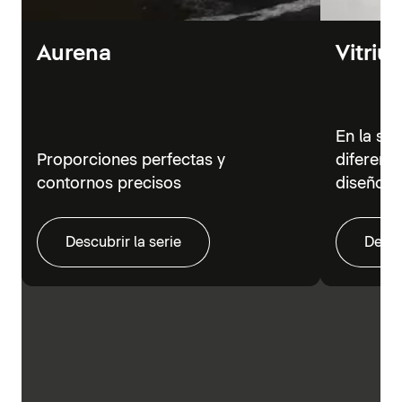
Aurena
Vitriu
En la se
Proporciones perfectas y
diferent
contornos precisos
diseño m
Descubrir la serie
Descu