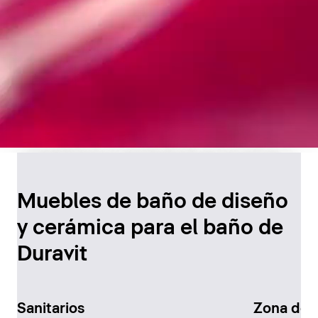
Diseño atemporal para
el baño
Muebles de baño de diseño
y cerámica para el baño de
Descúbralo ahora
Duravit
Sanitarios
Zona de 