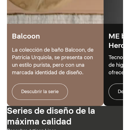
Balcoon
ME by 
Hero
La colección de baño Balcoon, de
Patricia Urquiola, se presenta con
Tecnolog
un estilo purista, pero con una
de higie
marcada identidad de diseño.
ofrecer 
Descubrir la serie
Descu
Series de diseño de la
máxima calidad