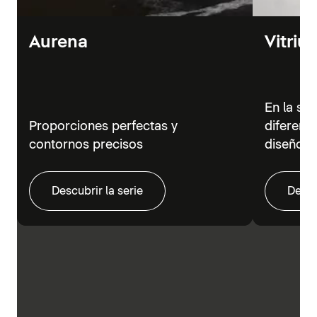
Aurena
Vitriu
En la se
Proporciones perfectas y
diferent
contornos precisos
diseño m
Descubrir la serie
Descu