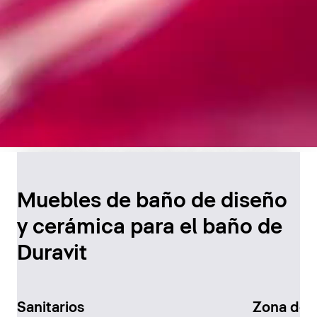
Diseño atemporal para
el baño
Muebles de baño de diseño
y cerámica para el baño de
Descúbralo ahora
Duravit
Sanitarios
Zona de 