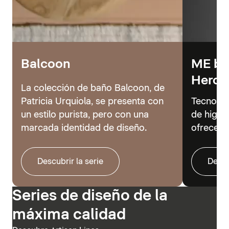
Balcoon
ME by 
Hero
La colección de baño Balcoon, de
Patricia Urquiola, se presenta con
Tecnolog
un estilo purista, pero con una
de higie
marcada identidad de diseño.
ofrecer 
Descubrir la serie
Descu
Series de diseño de la
máxima calidad