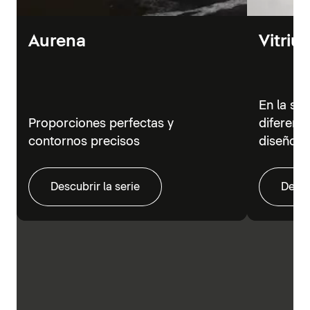
Aurena
Vitriu
En la se
Proporciones perfectas y
diferent
contornos precisos
diseño m
Descubrir la serie
Descu