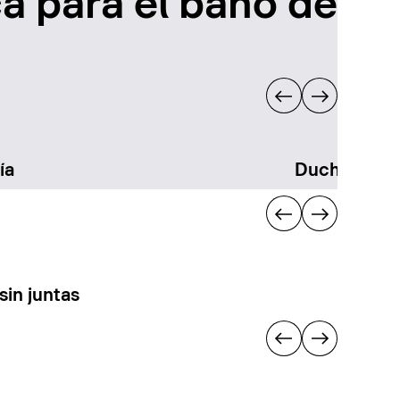
a para el baño de
ía
Duchas
sin juntas