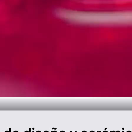
oral para el ba
Descúbralo ahora