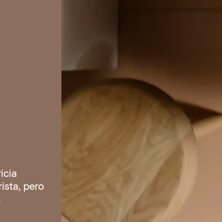
icia
ista, pero
.