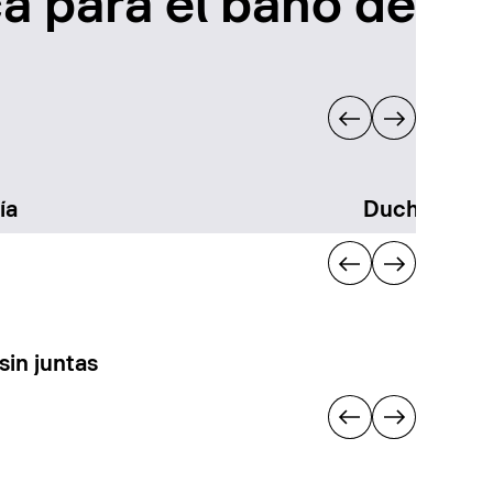
a para el baño de
ía
Duchas
sin juntas