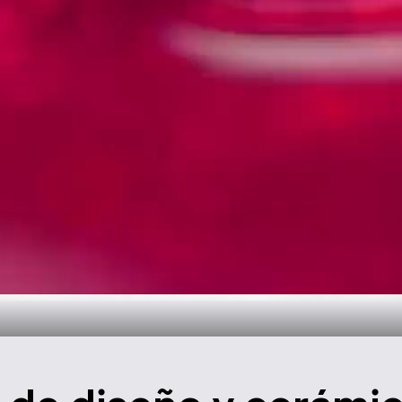
oral para el ba
Descúbralo ahora