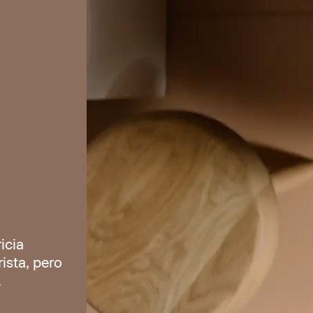
icia
ista, pero
.