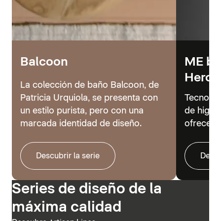
Balcoon
ME by 
Hero
La colección de baño Balcoon, de
Patricia Urquiola, se presenta con
Tecnolog
un estilo purista, pero con una
de higie
marcada identidad de diseño.
ofrecer 
Descubrir la serie
Descu
Series de diseño de la
máxima calidad