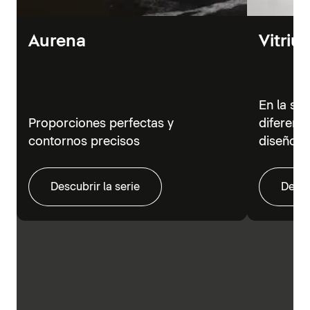
Aurena
Vitriu
En la se
Proporciones perfectas y
diferent
contornos precisos
diseño m
Descubrir la serie
Descu