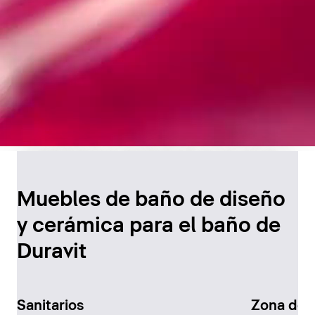
Diseño atemporal para
el baño
Muebles de baño de diseño
y cerámica para el baño de
Descúbralo ahora
Duravit
Sanitarios
Zona de 