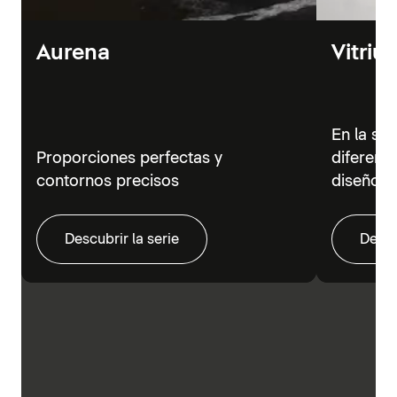
Aurena
Vitriu
En la se
Proporciones perfectas y
diferent
contornos precisos
diseño m
Descubrir la serie
Descu