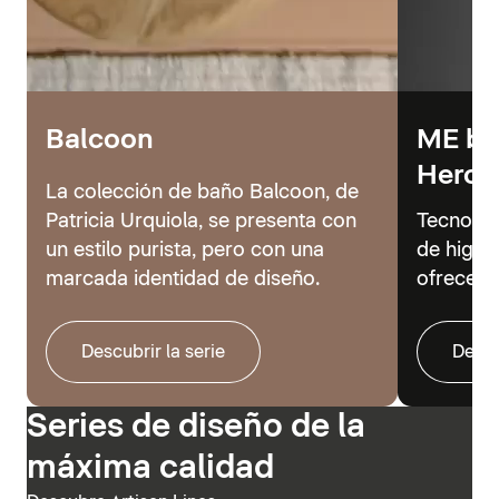
Balcoon
ME by 
Hero
La colección de baño Balcoon, de
Patricia Urquiola, se presenta con
Tecnolog
un estilo purista, pero con una
de higie
marcada identidad de diseño.
ofrecer 
Descubrir la serie
Descu
Series de diseño de la
máxima calidad