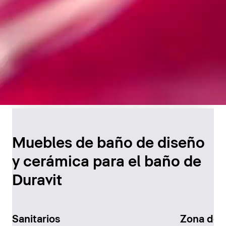
Diseño atemporal para
el baño
Muebles de baño de diseño
y cerámica para el baño de
Descúbralo ahora
Duravit
Sanitarios
Zona de 