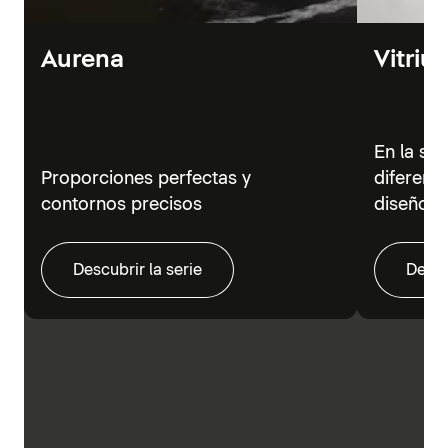
Aurena
Vitriu
En la se
Proporciones perfectas y
diferent
contornos precisos
diseño m
Descubrir la serie
Descu