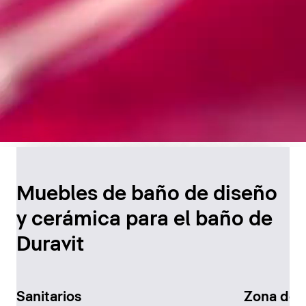
Diseño atemporal para
el baño
Muebles de baño de diseño
y cerámica para el baño de
Descúbralo ahora
Duravit
Sanitarios
Zona de 