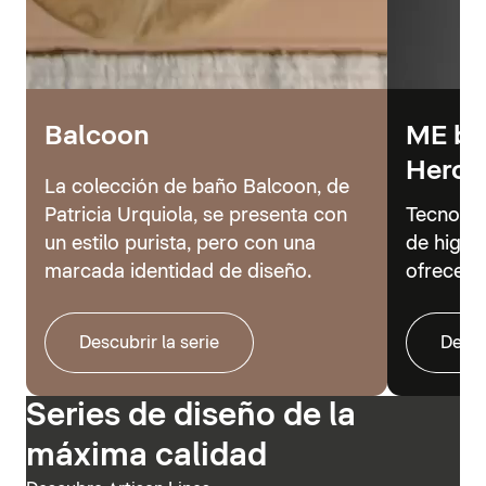
Balcoon
ME by 
Hero
La colección de baño Balcoon, de
Patricia Urquiola, se presenta con
Tecnolog
un estilo purista, pero con una
de higie
marcada identidad de diseño.
ofrecer 
Descubrir la serie
Descu
Series de diseño de la
máxima calidad