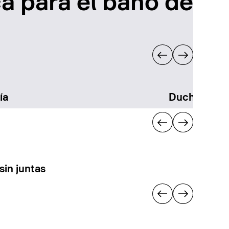
a para el baño de
ía
Duchas
sin juntas