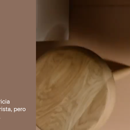
icia
ista, pero
.