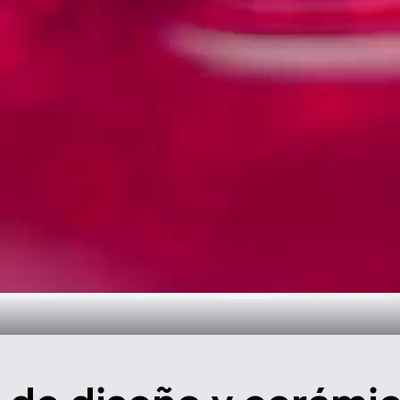
oral para el ba
Descúbralo ahora