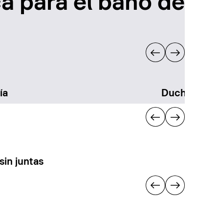
a para el baño de
ía
Duchas
sin juntas