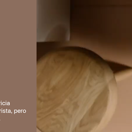
icia
ista, pero
.