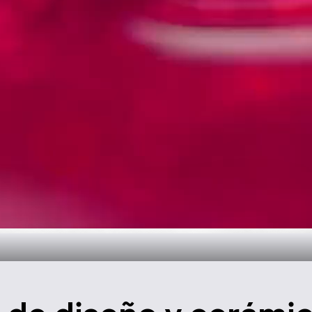
oral para el ba
Descúbralo ahora