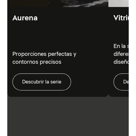
Aurena
Vitriu
En la se
Proporciones perfectas y
diferent
contornos precisos
diseño m
Descubrir la serie
Descu