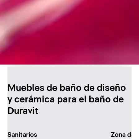
Diseño atemporal para
el baño
Muebles de baño de diseño
y cerámica para el baño de
Descúbralo ahora
Duravit
Sanitarios
Zona de 