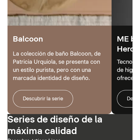
Balcoon
ME by 
Hero
La colección de baño Balcoon, de
Patricia Urquiola, se presenta con
Tecnolog
un estilo purista, pero con una
de higie
marcada identidad de diseño.
ofrecer 
Descubrir la serie
Descu
Series de diseño de la
máxima calidad