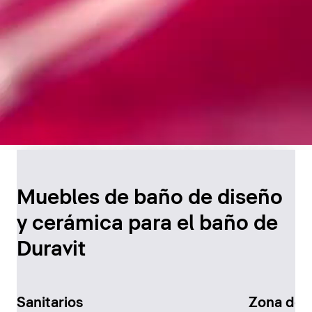
Diseño atemporal para
el baño
Muebles de baño de diseño
y cerámica para el baño de
Descúbralo ahora
Duravit
Sanitarios
Zona de 