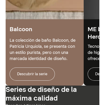
Balcoon
ME by 
Hero
La colección de baño Balcoon, de
Patricia Urquiola, se presenta con
Tecnolog
un estilo purista, pero con una
de higie
marcada identidad de diseño.
ofrecer 
Descubrir la serie
Descu
Series de diseño de la
máxima calidad