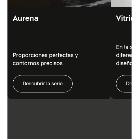
Aurena
Vitriu
En la se
Proporciones perfectas y
diferent
contornos precisos
diseño m
Descubrir la serie
Descu