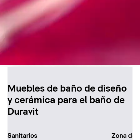
Diseño atemporal para
el baño
Muebles de baño de diseño
y cerámica para el baño de
Descúbralo ahora
Duravit
Sanitarios
Zona de 