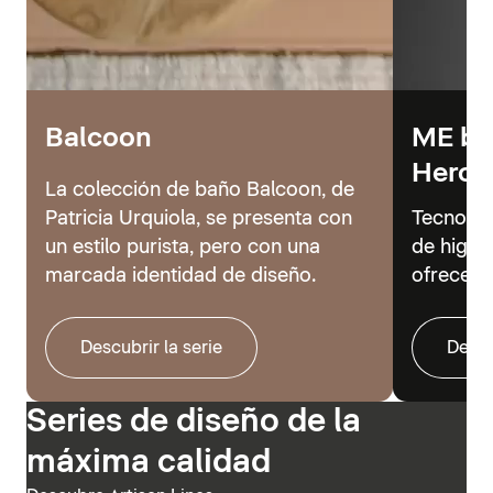
Balcoon
ME by 
Hero
La colección de baño Balcoon, de
Patricia Urquiola, se presenta con
Tecnolog
un estilo purista, pero con una
de higie
marcada identidad de diseño.
ofrecer 
Descubrir la serie
Descu
Series de diseño de la
máxima calidad