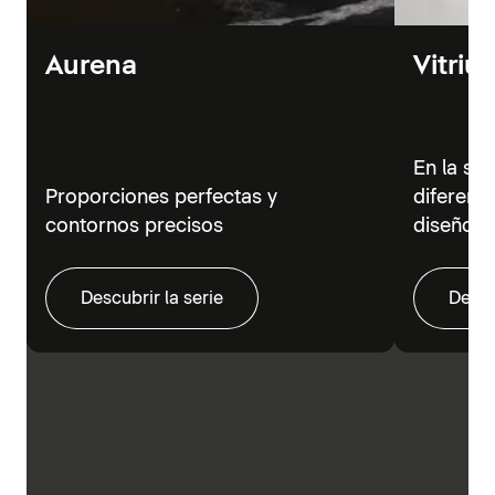
Aurena
Vitriu
En la se
Proporciones perfectas y
diferent
contornos precisos
diseño m
Descubrir la serie
Descu