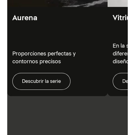
Aurena
Vitriu
En la se
Proporciones perfectas y
diferent
contornos precisos
diseño m
Descubrir la serie
Descu