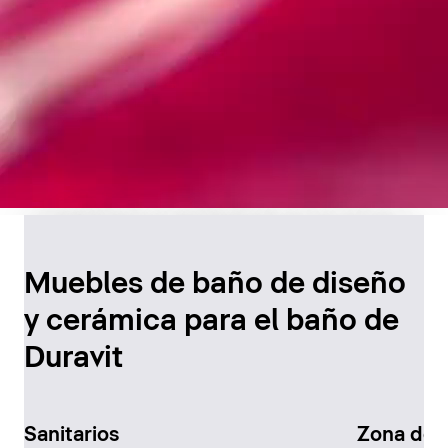
Diseño atemporal para
el baño
Muebles de baño de diseño
y cerámica para el baño de
Descúbralo ahora
Duravit
Sanitarios
Zona de 