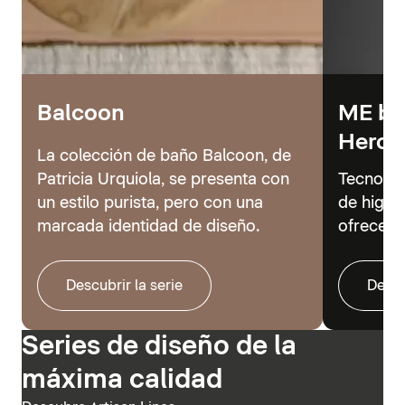
Balcoon
ME by 
Hero
La colección de baño Balcoon, de
Patricia Urquiola, se presenta con
Tecnolog
un estilo purista, pero con una
de higie
marcada identidad de diseño.
ofrecer 
Descubrir la serie
Descu
Series de diseño de la
máxima calidad