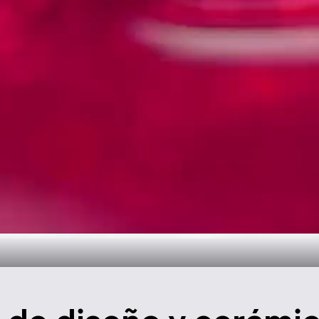
oral para el ba
Descúbralo ahora