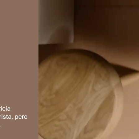
icia
ista, pero
.