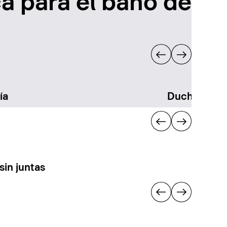
a para el baño de
ía
Duchas
sin juntas