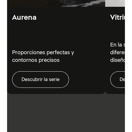
Aurena
Vitriu
En la se
Proporciones perfectas y
diferent
contornos precisos
diseño m
Descubrir la serie
Descu