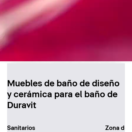
Diseño atemporal para
el baño
Muebles de baño de diseño
y cerámica para el baño de
Descúbralo ahora
Duravit
Sanitarios
Zona de 