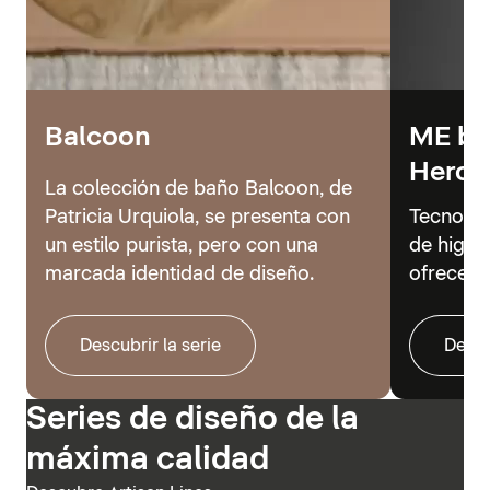
Balcoon
ME by 
Hero
La colección de baño Balcoon, de
Patricia Urquiola, se presenta con
Tecnolog
un estilo purista, pero con una
de higie
marcada identidad de diseño.
ofrecer 
Descubrir la serie
Descu
Series de diseño de la
máxima calidad