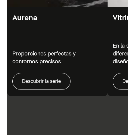
Aurena
Vitriu
En la se
Proporciones perfectas y
diferent
contornos precisos
diseño m
Descubrir la serie
Descu