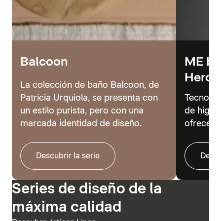
Balcoon
ME by 
Hero
La colección de baño Balcoon, de
Patricia Urquiola, se presenta con
Tecnolog
un estilo purista, pero con una
de higie
marcada identidad de diseño.
ofrecer 
Descubrir la serie
Descu
Series de diseño de la
máxima calidad