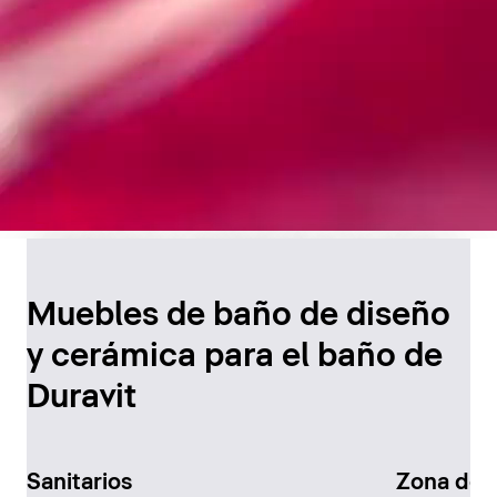
Diseño atemporal para
el baño
Muebles de baño de diseño
y cerámica para el baño de
Descúbralo ahora
Duravit
Sanitarios
Zona de 