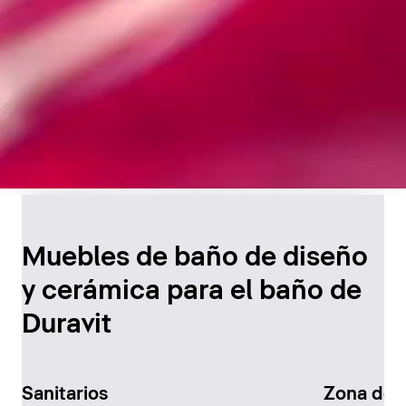
Diseño atemporal para
el baño
Muebles de baño de diseño
y cerámica para el baño de
Descúbralo ahora
Duravit
Sanitarios
Zona de 