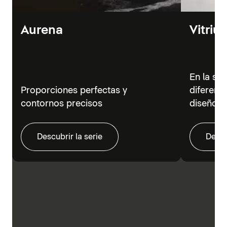
Aurena
Vitriu
En la se
Proporciones perfectas y
diferent
contornos precisos
diseño m
Descubrir la serie
Descu