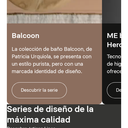
Balcoon
ME by 
Hero
La colección de baño Balcoon, de
Patricia Urquiola, se presenta con
Tecnolog
un estilo purista, pero con una
de higie
marcada identidad de diseño.
ofrecer 
Descubrir la serie
Descu
Series de diseño de la
máxima calidad