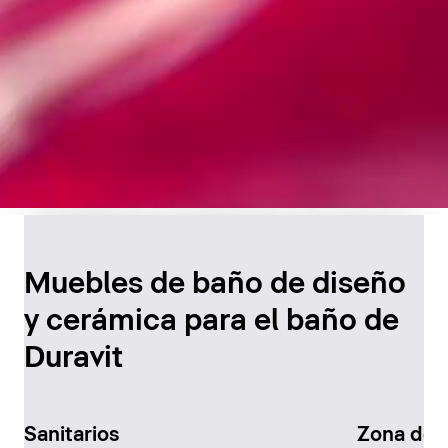
Diseño atemporal para
el baño
Muebles de baño de diseño
y cerámica para el baño de
Descúbralo ahora
Duravit
Sanitarios
Zona de 