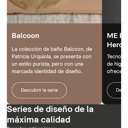
Balcoon
ME by 
Hero
La colección de baño Balcoon, de
Patricia Urquiola, se presenta con
Tecnolog
un estilo purista, pero con una
de higie
marcada identidad de diseño.
ofrecer 
Descubrir la serie
Descu
Series de diseño de la
máxima calidad