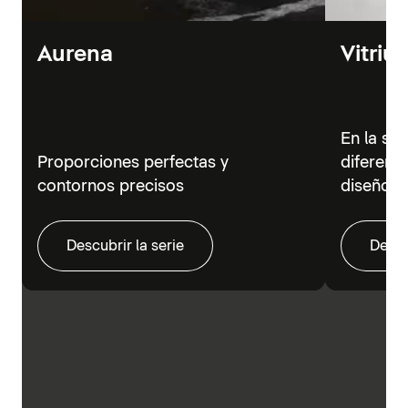
Aurena
Vitriu
En la se
Proporciones perfectas y
diferent
contornos precisos
diseño m
Descubrir la serie
Descu