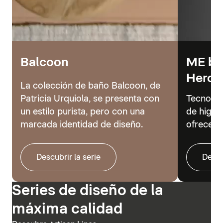
Balcoon
ME by 
Hero
La colección de baño Balcoon, de
Patricia Urquiola, se presenta con
Tecnolog
un estilo purista, pero con una
de higie
marcada identidad de diseño.
ofrecer 
Descubrir la serie
Descu
Series de diseño de la
máxima calidad