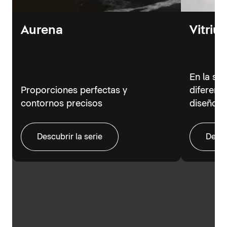
Aurena
Vitriu
En la se
Proporciones perfectas y
diferent
contornos precisos
diseño m
Descubrir la serie
Descu