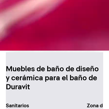
Diseño atemporal para
el baño
Muebles de baño de diseño
y cerámica para el baño de
Descúbralo ahora
Duravit
Sanitarios
Zona de 