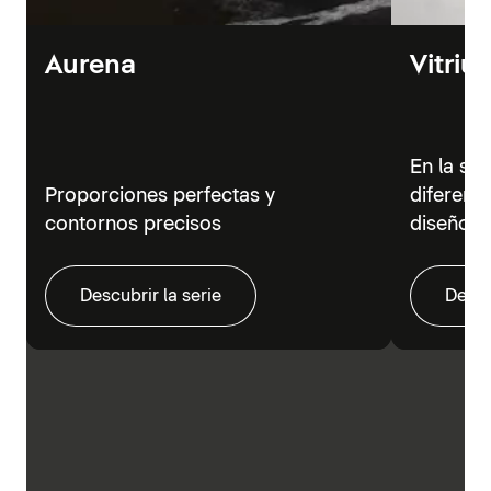
Aurena
Vitriu
En la se
Proporciones perfectas y
diferent
contornos precisos
diseño m
Descubrir la serie
Descu