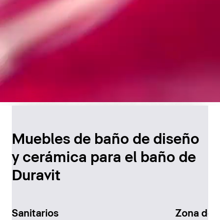
Diseño atemporal para
el baño
Muebles de baño de diseño
y cerámica para el baño de
Descúbralo ahora
Duravit
Sanitarios
Zona de 