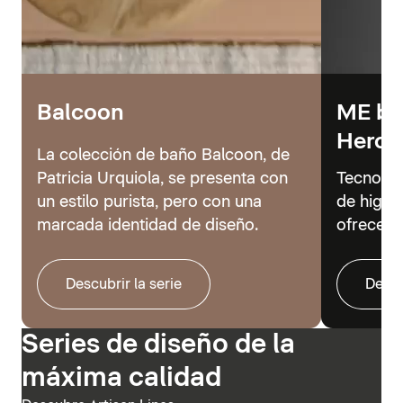
Balcoon
ME by 
Hero
La colección de baño Balcoon, de
Patricia Urquiola, se presenta con
Tecnolog
un estilo purista, pero con una
de higie
marcada identidad de diseño.
ofrecer 
Descubrir la serie
Descu
Series de diseño de la
máxima calidad