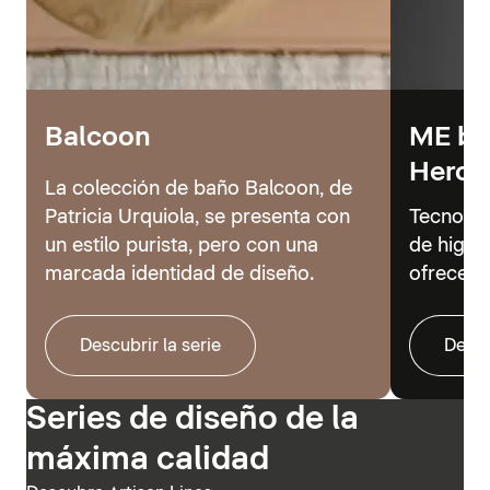
Balcoon
ME by 
Hero
La colección de baño Balcoon, de
Patricia Urquiola, se presenta con
Tecnolog
un estilo purista, pero con una
de higie
marcada identidad de diseño.
ofrecer 
Descubrir la serie
Descu
Series de diseño de la
máxima calidad