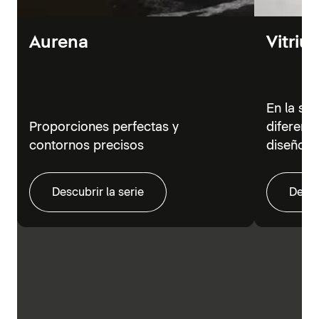
Aurena
Vitriu
En la se
Proporciones perfectas y
diferent
contornos precisos
diseño m
Descubrir la serie
Descu