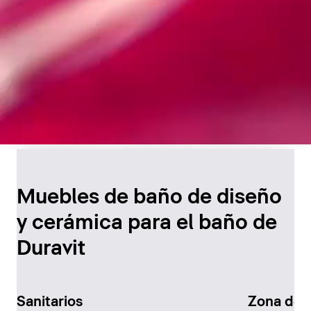
Diseño atemporal para
el baño
Muebles de baño de diseño
y cerámica para el baño de
Descúbralo ahora
Duravit
Sanitarios
Zona de 