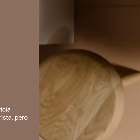
icia
ista, pero
.