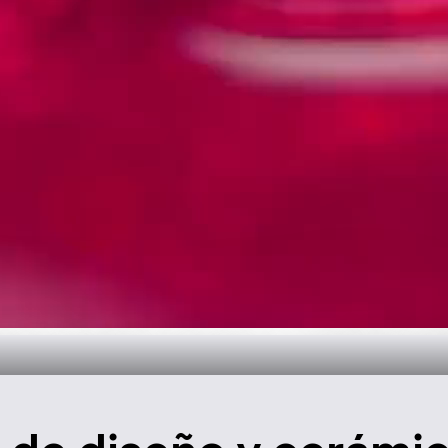
oral para el ba
Descúbralo ahora