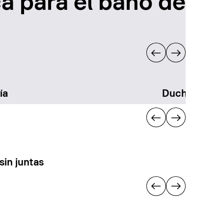
a para el baño de
ía
Duchas
sin juntas