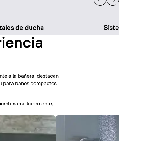
ales de ducha
Sistemas de
iencia
nte a la bañera, destacan
deal para baños compactos
 combinarse libremente,