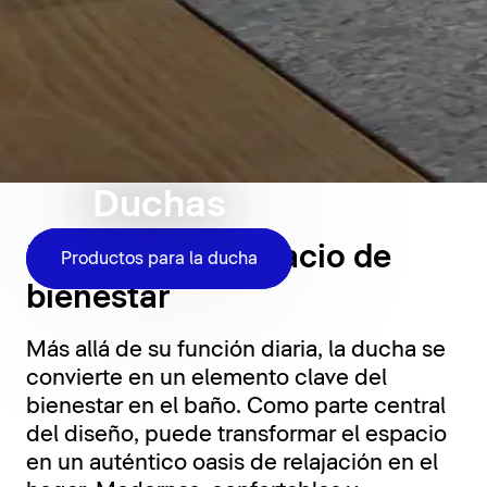
Duchas
La ducha, un espacio de
Productos para la ducha
bienestar
Más allá de su función diaria, la ducha se
convierte en un elemento clave del
bienestar en el baño. Como parte central
del diseño, puede transformar el espacio
en un auténtico oasis de relajación en el