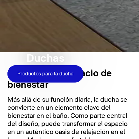
Duchas
La ducha, un espacio de
Productos para la ducha
bienestar
Más allá de su función diaria, la ducha se
convierte en un elemento clave del
bienestar en el baño. Como parte central
del diseño, puede transformar el espacio
en un auténtico oasis de relajación en el