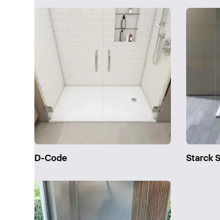
D-Code
Starck S