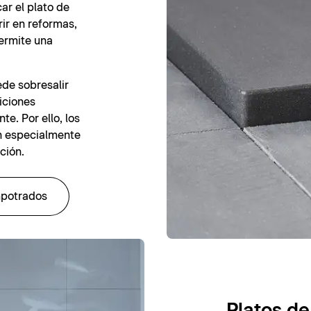
ar el plato de
rir en reformas,
ermite una
ede sobresalir
iciones
te. Por ello, los
n especialmente
ción.
mpotrados
Platos de