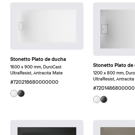
Stonetto Plato de ducha
Stonetto Plato de
1600 x 900 mm, DuroCast
UltraResist, Antracita Mate
1200 x 800 mm, Dur
UltraResist, Antracit
#720218680000000
#720148680000