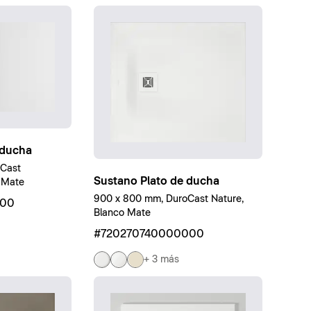
 ducha
oCast
Sustano Plato de ducha
a Mate
900 x 800 mm, DuroCast Nature,
000
Blanco Mate
#720270740000000
+ 3 más