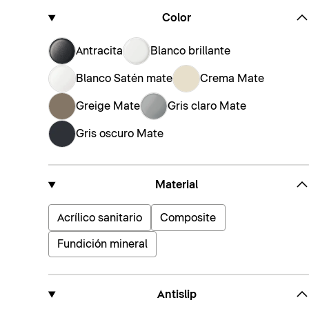
Color
Antracita
Blanco brillante
Blanco Satén mate
Crema Mate
Greige Mate
Gris claro Mate
Gris oscuro Mate
Material
Acrílico sanitario
Composite
Fundición mineral
Antislip