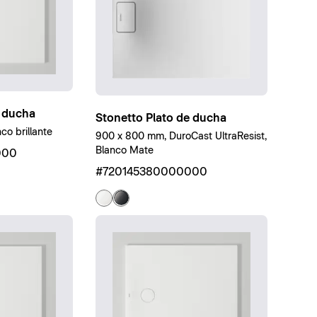
 ducha
Stonetto Plato de ducha
co brillante
900 x 800 mm, DuroCast UltraResist,
Blanco Mate
000
#720145380000000