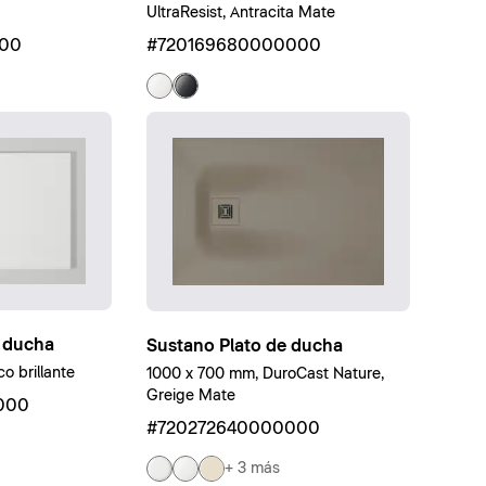
UltraResist, Antracita Mate
00
#720169680000000
 ducha
Sustano Plato de ducha
o brillante
1000 x 700 mm, DuroCast Nature,
Greige Mate
000
#720272640000000
+ 3 más