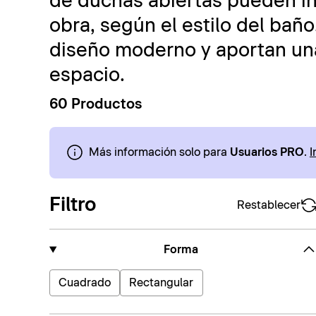
de duchas abiertas pueden in
obra, según el estilo del bañ
diseño moderno y aportan una
espacio.
60 Productos
Más información solo para
Usuarios PRO
.
I
Filtro
Restablecer
Forma
Cuadrado
Rectangular