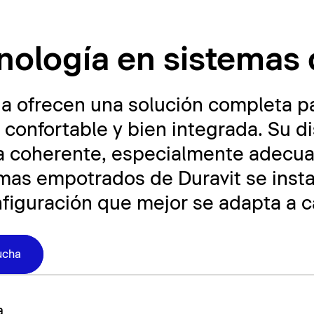
 ducha
cnología en sistemas
a ofrecen una solución completa pa
confortable y bien integrada. Su d
ca coherente, especialmente adecu
mas empotrados de Duravit se instal
nfiguración que mejor se adapta a 
ucha
a