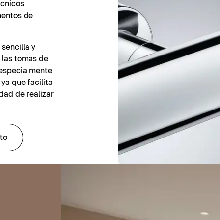
écnicos
ementos de
sencilla y
 las tomas de
a especialmente
ya que facilita
idad de realizar
to