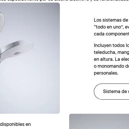
Los sistemas de
“todo en uno”, e
cada component
Incluyen todos l
teleducha, mang
en altura. La el
o monomando de
personales.
Sistema de 
disponibles en