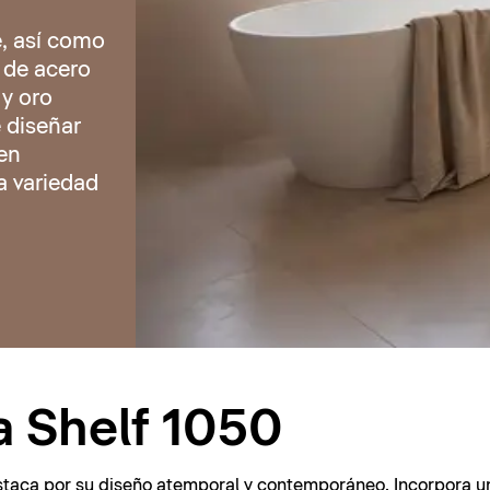
, así como
 de acero
 y oro
e diseñar
en
a variedad
 Shelf 1050
aca por su diseño atemporal y contemporáneo. Incorpora una