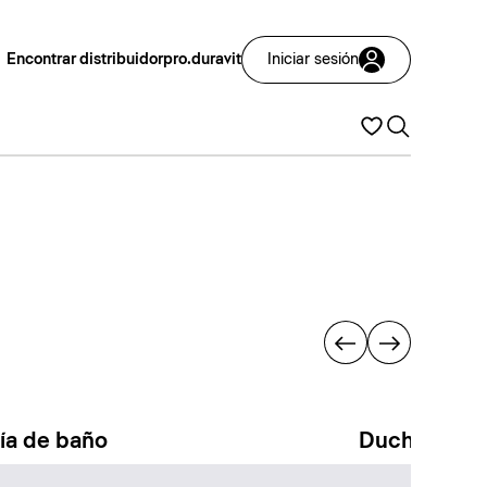
Encontrar distribuidor
pro.duravit
Iniciar sesión
ría de baño
Duchas