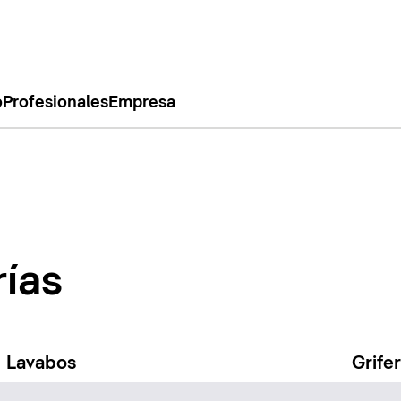
o
Profesionales
Empresa
rías
Lavabos
Grife