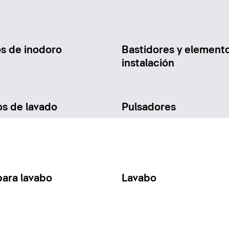
os de inodoro
Bastidores y element
instalación
os de lavado
Pulsadores
para lavabo
Lavabo