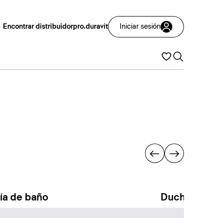
Encontrar distribuidor
pro.duravit
Iniciar sesión
ría de baño
Duchas