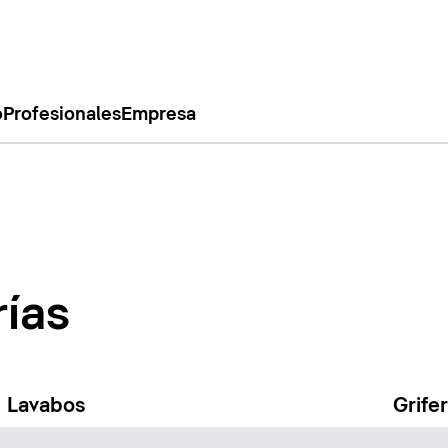
o
Profesionales
Empresa
rías
Lavabos
Grife