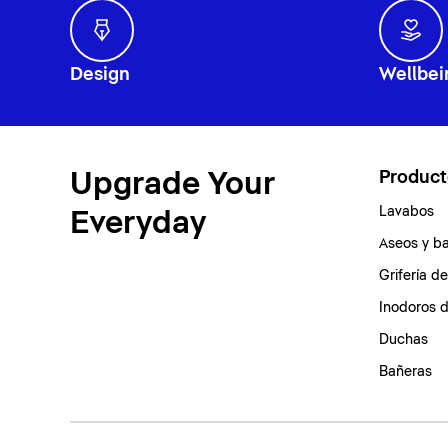
Design
Wellbei
Upgrade Your
Product
Lavabos
Everyday
Aseos y b
Grifería d
Inodoros 
Duchas
Bañeras