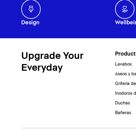
Design
Wellbei
Upgrade Your
Product
Lavabos
Everyday
Aseos y b
Grifería d
Inodoros 
Duchas
Bañeras