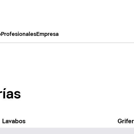
o
Profesionales
Empresa
rías
Lavabos
Grife