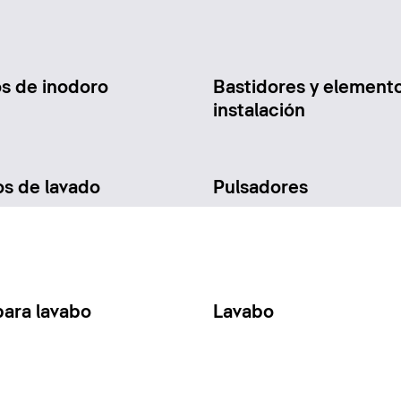
os de inodoro
Bastidores y element
instalación
os de lavado
Pulsadores
para lavabo
Lavabo