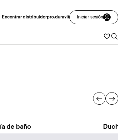
Encontrar distribuidor
pro.duravit
Iniciar sesión
ría de baño
Duchas