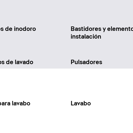
os de inodoro
Bastidores y element
instalación
os de lavado
Pulsadores
para lavabo
Lavabo