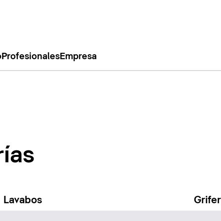
o
Profesionales
Empresa
rías
Lavabos
Grife