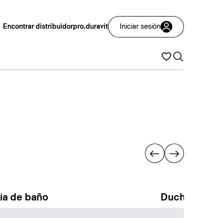
Encontrar distribuidor
pro.duravit
Iniciar sesión
ría de baño
Duchas