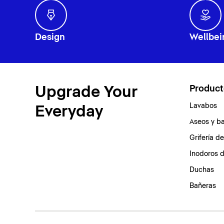
Design
Wellbei
Upgrade Your
Product
Lavabos
Everyday
Aseos y b
Grifería d
Inodoros 
Duchas
Bañeras