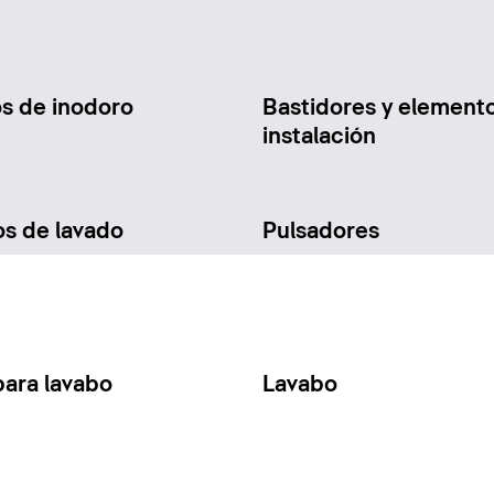
os de inodoro
Bastidores y element
instalación
os de lavado
Pulsadores
para lavabo
Lavabo