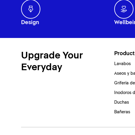
Design
Wellbei
Upgrade Your
Product
Lavabos
Everyday
Aseos y b
Grifería d
Inodoros 
Duchas
Bañeras