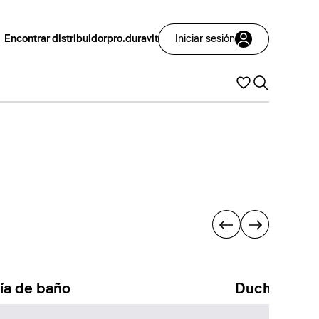
Encontrar distribuidor
pro.duravit
Iniciar sesión
ría de baño
Duchas