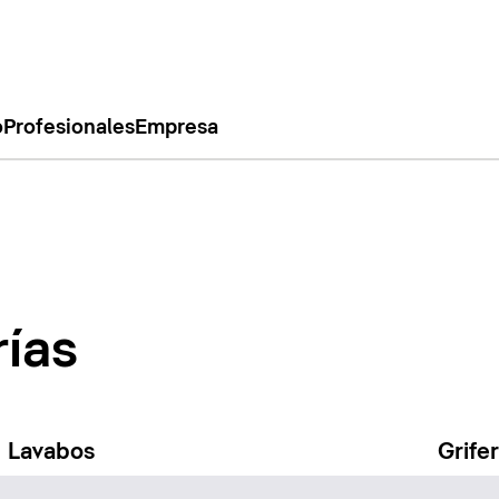
o
Profesionales
Empresa
rías
Lavabos
Grife