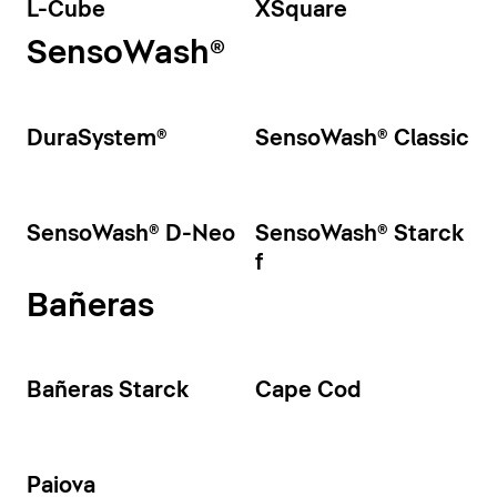
L-Cube
XSquare
SensoWash®
DuraSystem®
SensoWash® Classic
SensoWash® D-Neo
SensoWash® Starck
f
Bañeras
Bañeras Starck
Cape Cod
Paiova