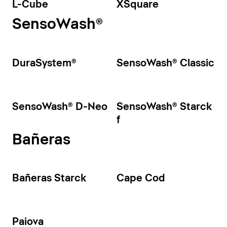
L-Cube
XSquare
SensoWash®
DuraSystem®
SensoWash® Classic
SensoWash® D-Neo
SensoWash® Starck
f
Bañeras
Bañeras Starck
Cape Cod
Paiova