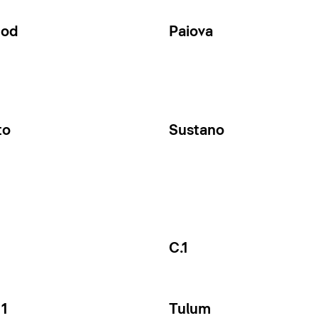
Cod
Paiova
to
Sustano
C.1
1
Tulum