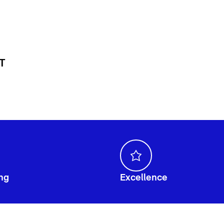
 T
ng
Excellence