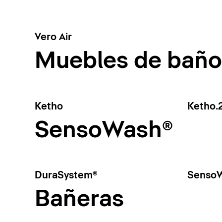
Vero Air
Muebles de baño
Ketho
Ketho.
SensoWash®
DuraSystem®
SensoW
Bañeras