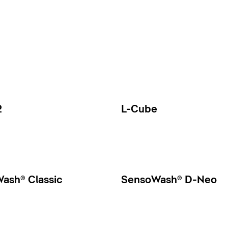
2
L-Cube
ash® Classic
SensoWash® D-Neo