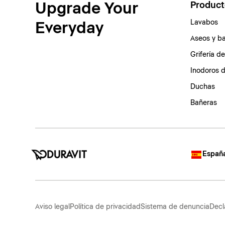
Upgrade Your
Product
Lavabos
Everyday
Aseos y b
Grifería d
Inodoros 
Duchas
Bañeras
España
Aviso legal
Política de privacidad
Sistema de denuncia
Decl