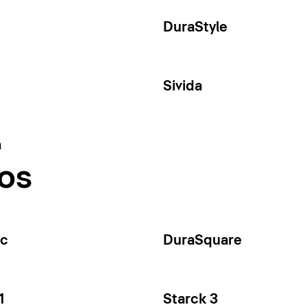
DuraStyle
Sivida
a
os
ec
DuraSquare
1
Starck 3