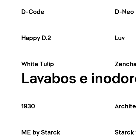
D-Code
D-Neo
Happy D.2
Luv
White Tulip
Zench
Lavabos e inodor
1930
Archit
ME by Starck
Starck 