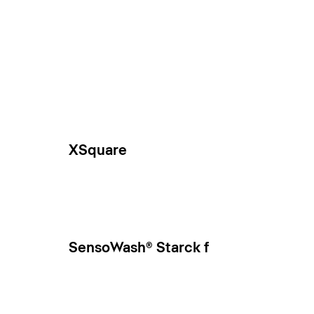
XSquare
SensoWash® Starck f