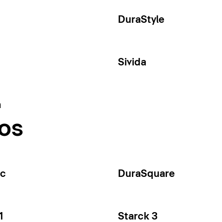
DuraStyle
Sivida
a
os
ec
DuraSquare
1
Starck 3