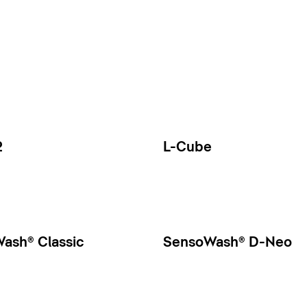
2
L-Cube
ash® Classic
SensoWash® D-Neo