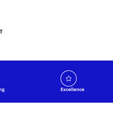
 T
ng
Excellence