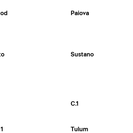
Cod
Paiova
to
Sustano
C.1
1
Tulum