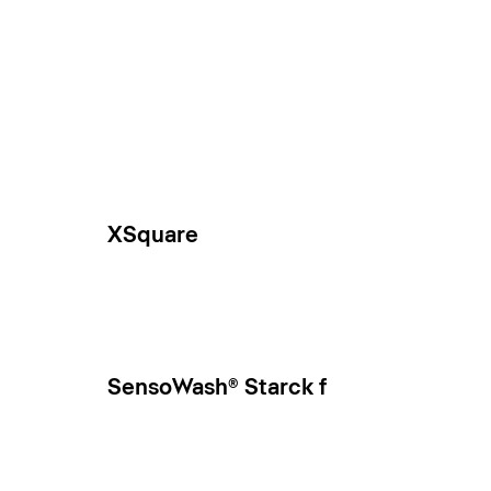
XSquare
SensoWash® Starck f