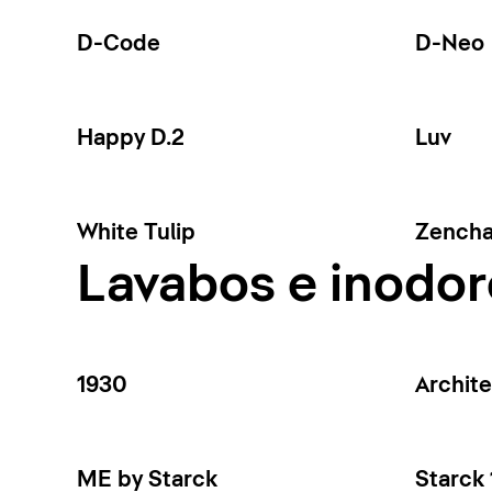
D-Code
D-Neo
Happy D.2
Luv
White Tulip
Zench
Lavabos e inodor
1930
Archit
ME by Starck
Starck 