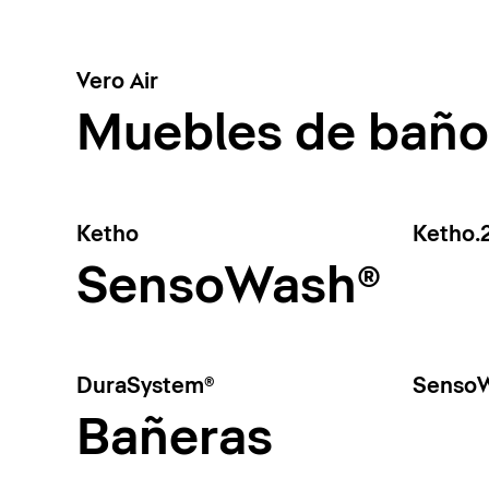
Vero Air
Muebles de baño
Ketho
Ketho.
SensoWash®
DuraSystem®
SensoW
Bañeras