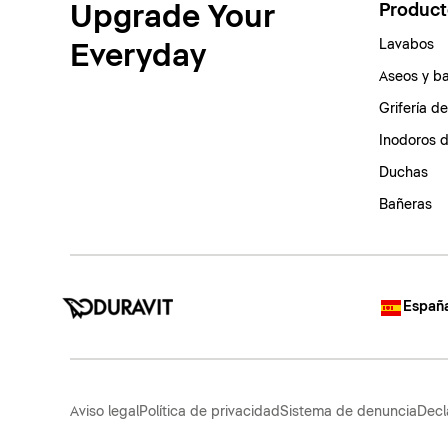
Upgrade Your
Product
Lavabos
Everyday
Aseos y b
Grifería d
Inodoros 
Duchas
Bañeras
España
Aviso legal
Política de privacidad
Sistema de denuncia
Decl