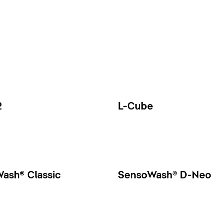
2
L-Cube
ash® Classic
SensoWash® D-Neo