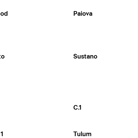
Cod
Paiova
to
Sustano
C.1
1
Tulum