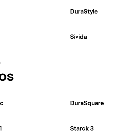
DuraStyle
Sivida
a
os
ec
DuraSquare
1
Starck 3