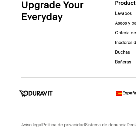
Upgrade Your
Product
Lavabos
Everyday
Aseos y b
Grifería d
Inodoros 
Duchas
Bañeras
España
Aviso legal
Política de privacidad
Sistema de denuncia
Decl