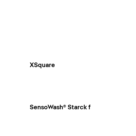
XSquare
SensoWash® Starck f