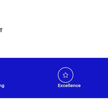
 T
ng
Excellence