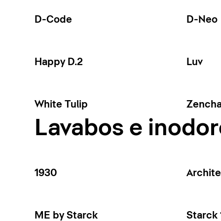
D-Code
D-Neo
Happy D.2
Luv
White Tulip
Zench
Lavabos e inodor
1930
Archit
ME by Starck
Starck 