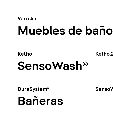
Vero Air
Muebles de baño
Ketho
Ketho.
SensoWash®
DuraSystem®
SensoW
Bañeras