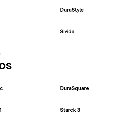
DuraStyle
Sivida
a
os
ec
DuraSquare
1
Starck 3