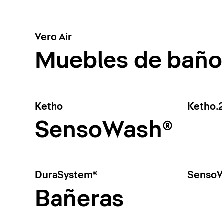
Vero Air
Muebles de baño
Ketho
Ketho.
SensoWash®
DuraSystem®
SensoW
Bañeras