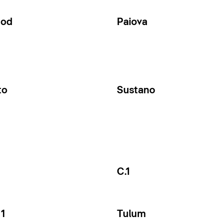
Cod
Paiova
to
Sustano
C.1
1
Tulum