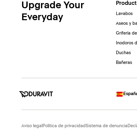
Upgrade Your
Product
Lavabos
Everyday
Aseos y b
Grifería d
Inodoros 
Duchas
Bañeras
España
Aviso legal
Política de privacidad
Sistema de denuncia
Decl