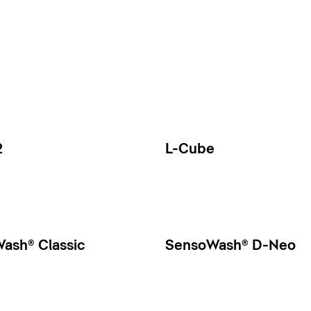
2
L-Cube
ash® Classic
SensoWash® D-Neo