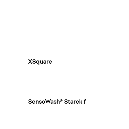
XSquare
SensoWash® Starck f