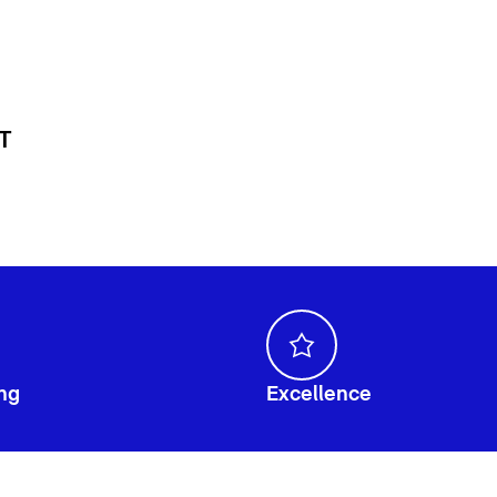
 T
ng
Excellence