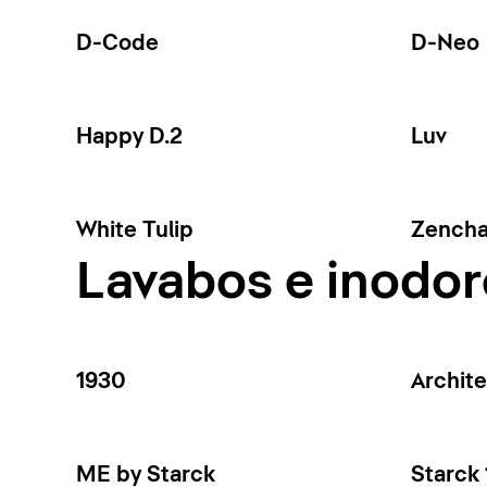
D-Code
D-Neo
Happy D.2
Luv
White Tulip
Zench
Lavabos e inodor
1930
Archit
ME by Starck
Starck 