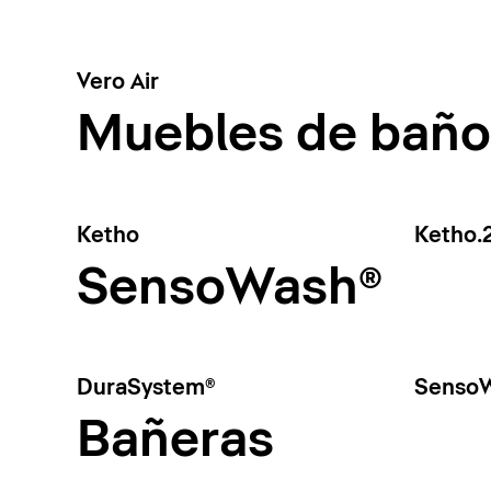
Vero Air
Muebles de baño
Ketho
Ketho.
SensoWash®
DuraSystem®
SensoW
Bañeras