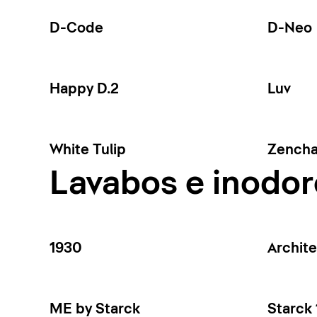
D-Code
D-Neo
Happy D.2
Luv
White Tulip
Zench
Lavabos e inodor
1930
Archit
ME by Starck
Starck 