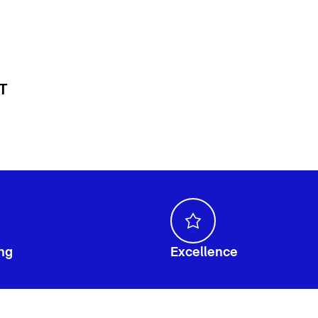
 T
ng
Excellence