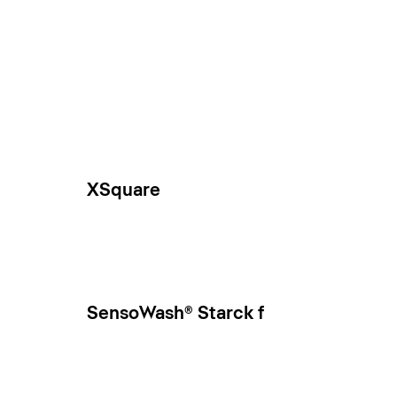
XSquare
SensoWash® Starck f