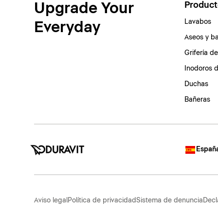
Upgrade Your
Product
Lavabos
Everyday
Aseos y b
Grifería d
Inodoros 
Duchas
Bañeras
España
Aviso legal
Política de privacidad
Sistema de denuncia
Decl