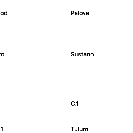
Cod
Paiova
to
Sustano
C.1
1
Tulum