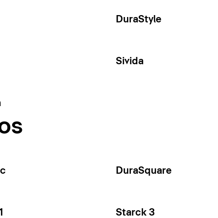
DuraStyle
Sivida
a
os
ec
DuraSquare
1
Starck 3