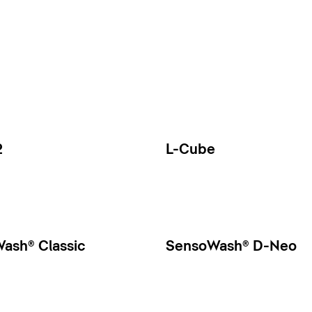
2
L-Cube
ash® Classic
SensoWash® D-Neo