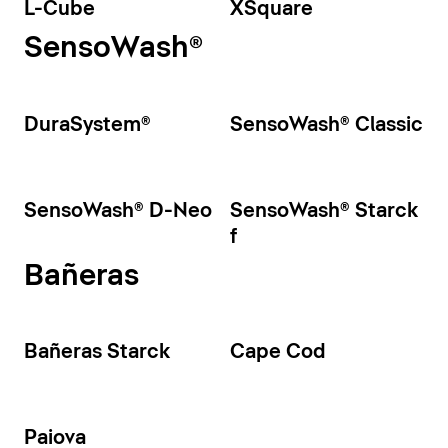
L-Cube
XSquare
SensoWash®
DuraSystem®
SensoWash® Classic
SensoWash® D-Neo
SensoWash® Starck
f
Bañeras
Bañeras Starck
Cape Cod
Paiova