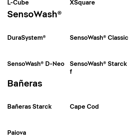
L-Cube
XSquare
SensoWash®
DuraSystem®
SensoWash® Classic
SensoWash® D-Neo
SensoWash® Starck
f
Bañeras
Bañeras Starck
Cape Cod
Paiova